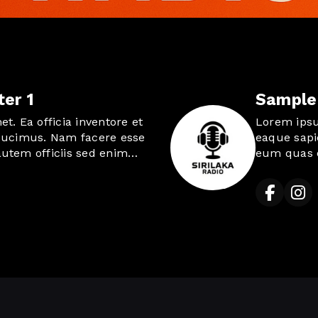
er 1
Sample
t. Ea officia inventore et
Lorem ipsum
ducimus. Nam facere esse
eaque sapi
utem officiis sed enim
eum quas e
atus et illum harum ab
similique e
officiis expedita quo
consequatur
 tempora aut doloribus
dolor aute
icta et sapiente nihil ut
necessitati
quia exped