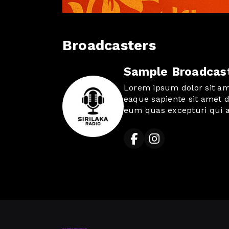
Broadcasters
Sample Broadcast
Lorem ipsum dolor sit ame
eaque sapiente sit amet 
eum quas excepturi qui a
similique et blanditiis n
consequatur repellat. Aut 
dolor autem quo dolorum
necessitatibus et itaque d
quia expedita!