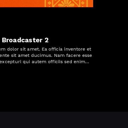
 Broadcaster 2
 dolor sit amet. Ea officia inventore et
ente sit amet ducimus. Nam facere esse
xcepturi qui autem officiis sed enim
t blanditiis natus et illum harum ab
 repellat. Aut officiis expedita quo
m quo dolorum tempora aut doloribus
bus et itaque dicta et sapiente nihil ut
ita!