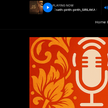
PLAYING NOW
seth-pirith-pirith_SIRILAKA RADIO
seth-pirith-pirith_SIRILAKA RADIO
Home 